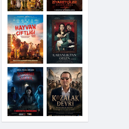
Karanlıktan Gelen
Şeytandan Satılık
Kozalak Devri
Moana