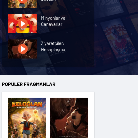
Minyonlar ve
Canavarlar
Ziyaretçiler:
Hesaplaşma
Nasreddin Hoca:
Zaman Yolcusu 4
POPÜLER FRAGMANLAR
Oyuncak Hikayesi 5
Hayvan Çiftliği