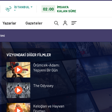
İMSAK'A
İSTANBUL
02:00
KALAN SÜRE
°
Yazarlar
Gazeteler
vimi
VIZYONDAKI DIĞER FILMLER
Örümcek-Adam:
Yepyeni Bir Gün
The Odyssey
Keloğlan ve Hayvan
Dostları