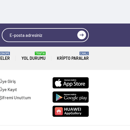
KONOMİ
TRAFİK
CANLI
TELER
YOL DURUMU
KRIPTO PARALAR
Üye Giriş
Üye Kayıt
Şifremi Unuttum