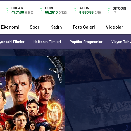
DOLAR
EURO
ALTIN
BITCOIN
47,7436
55,2510
6.660,55
%
0.18%
0.32%
2,59
Ekonomi
Spor
Kadın
Foto Galeri
Videolar
yondaki Filmler
Haftanın Filmleri
Popüler Fragmanlar
Vizyon Tak