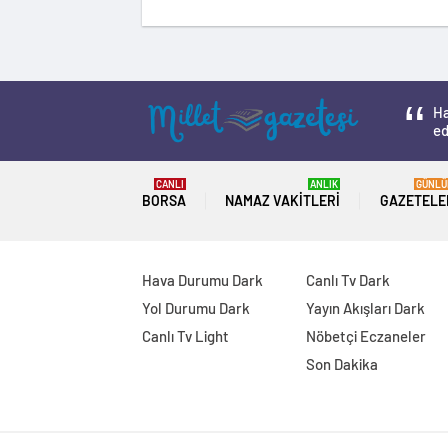
Ha
ed
CANLI
ANLIK
GÜNLÜ
BORSA
NAMAZ VAKITLERI
GAZETELE
Hava Durumu Dark
Canlı Tv Dark
Yol Durumu Dark
Yayın Akışları Dark
Canlı Tv Light
Nöbetçi Eczaneler
Son Dakika