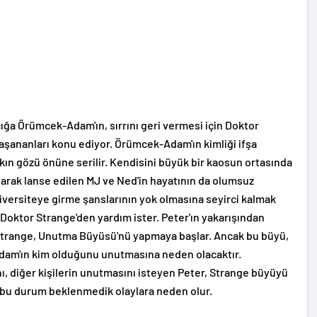
ğa Örümcek-Adam'ın, sırrını geri vermesi için Doktor
yaşananları konu ediyor. Örümcek-Adam'ın kimliği ifşa
lkın gözü önüne serilir. Kendisini büyük bir kaosun ortasında
larak lanse edilen MJ ve Ned'in hayatının da olumsuz
iversiteye girme şanslarının yok olmasına seyirci kalmak
 Doktor Strange'den yardım ister. Peter'ın yakarışından
Strange, Unutma Büyüsü'nü yapmaya başlar. Ancak bu büyü,
dam'ın kim olduğunu unutmasına neden olacaktır.
ı, diğer kişilerin unutmasını isteyen Peter, Strange büyüyü
 bu durum beklenmedik olaylara neden olur.