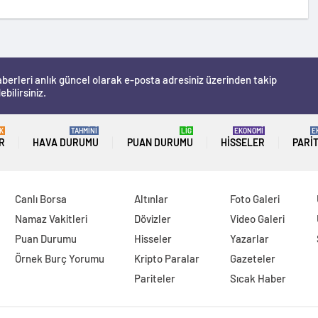
berleri anlık güncel olarak e-posta adresiniz üzerinden takip
ebilirsiniz.
K
TAHMİNİ
LİG
EKONOMİ
E
R
HAVA DURUMU
PUAN DURUMU
HISSELER
PARI
Canlı Borsa
Altınlar
Foto Galeri
Namaz Vakitleri
Dövizler
Video Galeri
Puan Durumu
Hisseler
Yazarlar
Örnek Burç Yorumu
Kripto Paralar
Gazeteler
Pariteler
Sıcak Haber