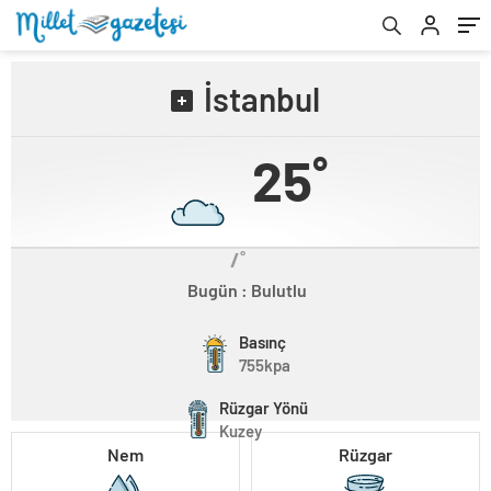
İstanbul
25˚
/˚
Bugün : Bulutlu
Basınç
755kpa
Rüzgar Yönü
Kuzey
Nem
Rüzgar