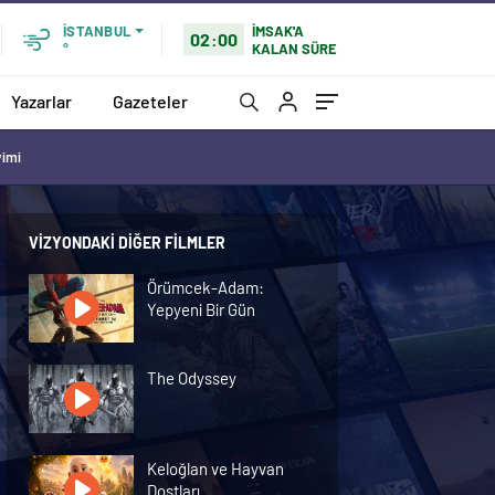
İMSAK'A
İSTANBUL
02:00
KALAN SÜRE
°
Yazarlar
Gazeteler
vimi
VIZYONDAKI DIĞER FILMLER
Örümcek-Adam:
Yepyeni Bir Gün
The Odyssey
Keloğlan ve Hayvan
Dostları