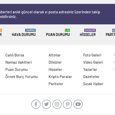
berleri anlık güncel olarak e-posta adresiniz üzerinden takip
ebilirsiniz.
K
TAHMİNİ
LİG
EKONOMİ
E
R
HAVA DURUMU
PUAN DURUMU
HISSELER
PARI
Canlı Borsa
Altınlar
Foto Galeri
Namaz Vakitleri
Dövizler
Video Galeri
Puan Durumu
Hisseler
Yazarlar
Örnek Burç Yorumu
Kripto Paralar
Gazeteler
Pariteler
Sıcak Haber