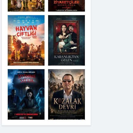
Karanlıktan Gelen
Şeytandan Satılık
Kozalak Devri
Moana