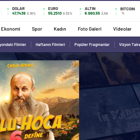
DOLAR
EURO
ALTIN
BITCOIN
47,7436
55,2510
6.660,55
%
0.18%
0.32%
2,59
Ekonomi
Spor
Kadın
Foto Galeri
Videolar
yondaki Filmler
Haftanın Filmleri
Popüler Fragmanlar
Vizyon Tak