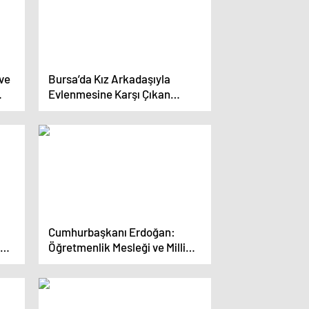
ve
Bursa’da Kız Arkadaşıyla
Evlenmesine Karşı Çıkan
Babasını Öldüren Adam
Hakkında Ağırlaştırılmış
Müebbet Hapis Cezası İstendi
Cumhurbaşkanı Erdoğan:
Öğretmenlik Mesleği ve Milli
Eğitim Akademisi Kanunu
Meclis’e Geliyor