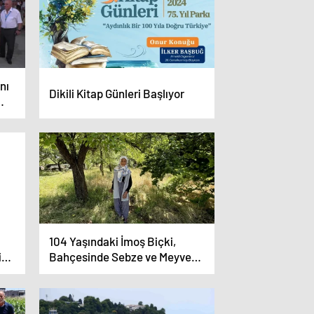
nı
Dikili Kitap Günleri Başlıyor
eri
104 Yaşındaki İmoş Biçki,
ibi
Bahçesinde Sebze ve Meyve
Yetiştiriyor