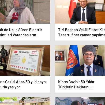
ir’de Uzun Süren Elektrik
TİM Başkan Vekili Fikret Kil
intileri Vatandaşların
Tasarruf her zaman yapılma
pkisine Neden Oluyor
rıs Gazisi Akar, 50 yıldır aynı
Kıbrıs Gazisi: 50 Yıldır
urla yaşıyor
Türklerin Haklarını
Savunuyoruz