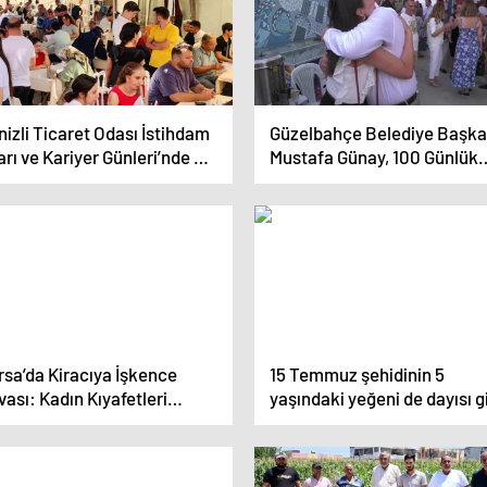
izli Ticaret Odası İstihdam
Güzelbahçe Belediye Başka
rı ve Kariyer Günleri’nde 20
Mustafa Günay, 100 Günlük
 Vatandaşa Ulaşıldı
Hizmet Lansmanında Projel
Anlattı
rsa’da Kiracıya İşkence
15 Temmuz şehidinin 5
ası: Kadın Kıyafetleri
yaşındaki yeğeni de dayısı g
ydirip Sosyal Medyada
polis olmak istiyor
laştılar