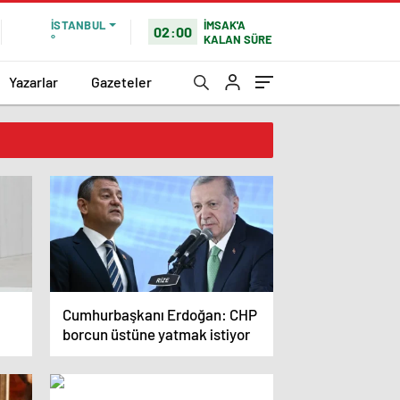
İMSAK'A
İSTANBUL
02:00
KALAN SÜRE
°
Yazarlar
Gazeteler
Cumhurbaşkanı Erdoğan: CHP
borcun üstüne yatmak istiyor