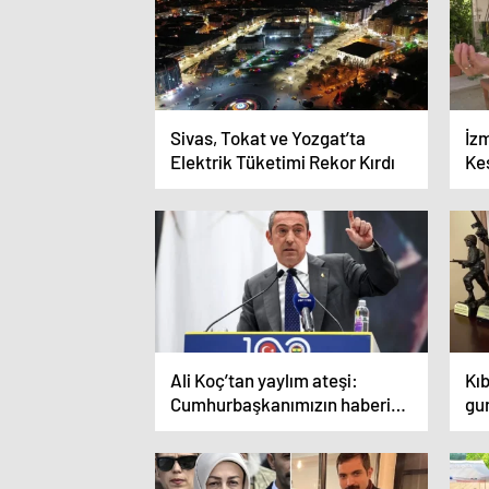
Sivas, Tokat ve Yozgat’ta
İzm
Elektrik Tüketimi Rekor Kırdı
Kes
Te
Ali Koç’tan yaylım ateşi:
Kıb
Cumhurbaşkanımızın haberi
gur
olmadan gücünü kullanıp
futbolu dizayn edenlerin
sonuna az kaldı