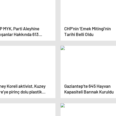
P MYK, Parti Aleyhine
CHP’nin ‘Emek Mitingi’nin
lışanlar Hakkında 613
Tarihi Belli Oldu
syayı Değerlendirecek
ey Koreli aktivist, Kuzey
Gaziantep’te 645 Hayvan
e’ye pirinç dolu plastik
Kapasiteli Barınak Kuruldu
eler gönderiyor