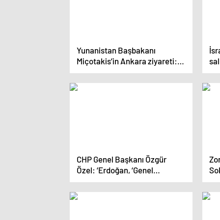
Yunanistan Başbakanı
İsr
Miçotakis’in Ankara ziyareti:
sal
İki ülke sorunlu konularda
bin
ilerleme sağlayabilecek mi?
emr
CHP Genel Başkanı Özgür
Zon
Özel: ‘Erdoğan, ‘Genel
So
Başkana brifing verilsin’
Hay
talimatı verdi’