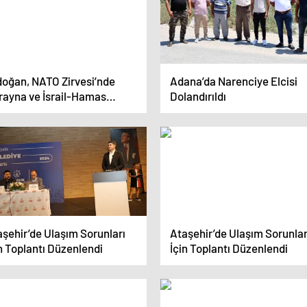
doğan, NATO Zirvesi’nde
Adana’da Narenciye Elcisi
rayna ve İsrail-Hamas
Dolandırıldı
vaşını gündeme getirecek
şehir’de Ulaşım Sorunları
Ataşehir’de Ulaşım Sorunlar
n Toplantı Düzenlendi
İçin Toplantı Düzenlendi