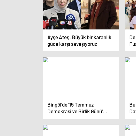
Ayşe Ateş: Büyük bir karanlık
Den
güce karşı savaşıyoruz
Fua
Bin
Bingöl’de ’15 Temmuz
Bu
Demokrasi ve Birlik Günü’
Dav
nöbeti tutuldu
Gi
Pay