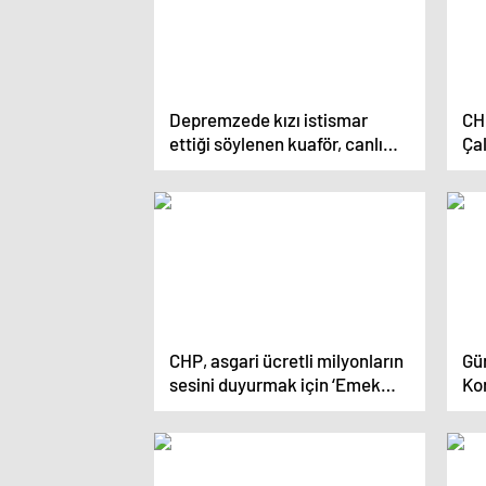
Depremzede kızı istismar
CH
ettiği söylenen kuaför, canlı
Ça
yayında kendisini böyle
Do
savundu
CHP, asgari ücretli milyonların
Gün
sesini duyurmak için ‘Emek
Kor
Mitingi’ düzenliyor
şiş