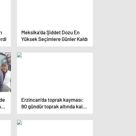
ı
Meksika’da Şiddet Dozu En
rdi
Yüksek Seçimlere Günler Kaldı
nde
Erzincan’da toprak kayması:
m
90 gündür toprak altında kalan
5 işçi
fi