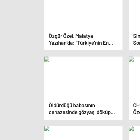
Özgür Özel, Malatya
Si
Yazıhan’da: “Türkiye’nin En
So
Büyük Direnişini Kira Yardımı
Det
İçin Başlatacağım. Sana
Depremzeyi Ezdirmeyiz””
Öldürdüğü babasının
CH
cenazesinde gözyaşı döküp
Öze
taziyeleri kabul etmiş
gü
dü