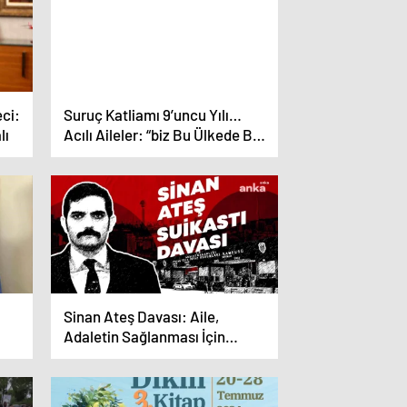
eci:
Suruç Katliamı 9’uncu Yılı…
lı
Acılı Aileler: “biz Bu Ülkede Bu
İnsanlardan Adalet
Beklemiyoruz”
Sinan Ateş Davası: Aile,
Adaletin Sağlanması İçin
Meclis Komisyonu Kurulmasını
İstiyor