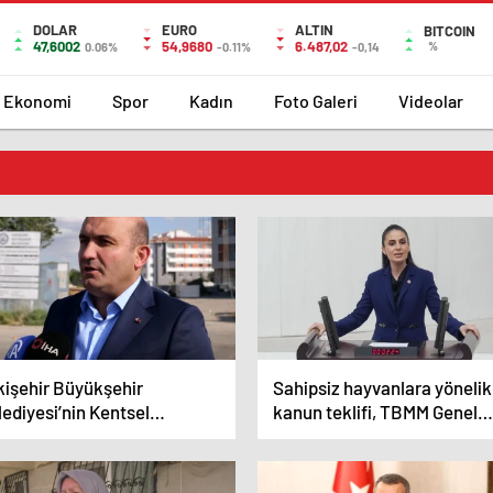
DOLAR
EURO
ALTIN
BITCOIN
47,6002
54,9680
6.487,02
%
0.06%
-0.11%
-0,14
Ekonomi
Spor
Kadın
Foto Galeri
Videolar
kişehir Büyükşehir
Sahipsiz hayvanlara yönelik
ediyesi’nin Kentsel
kanun teklifi, TBMM Genel
üşüm Projesi Eleştirildi
Kurulunda