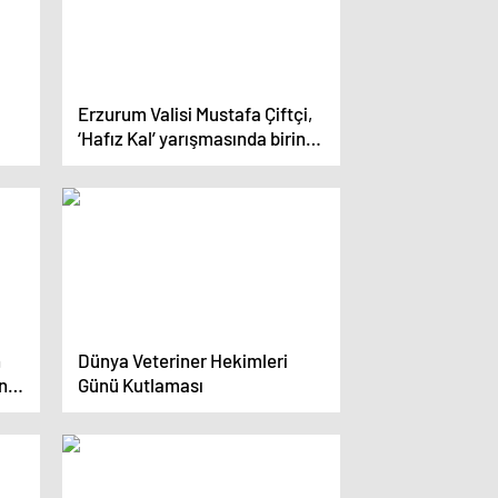
Erzurum Valisi Mustafa Çiftçi,
‘Hafız Kal’ yarışmasında birinci
oldu
n
Dünya Veteriner Hekimleri
onra
Günü Kutlaması