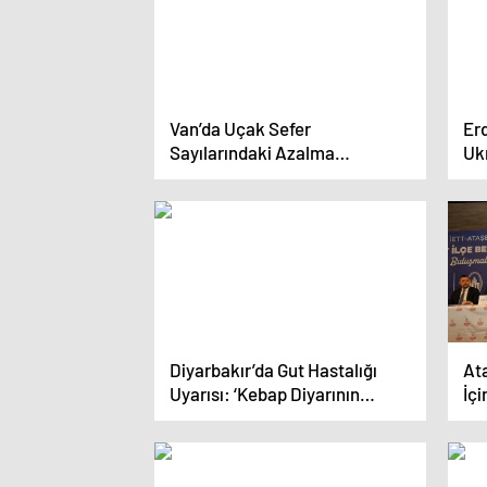
Van’da Uçak Sefer
Er
Sayılarındaki Azalma
Uk
Tepkilere Neden Oluyor
sa
Diyarbakır’da Gut Hastalığı
Ata
Uyarısı: ‘Kebap Diyarının
İçi
Hastalığı Diyebiliriz’