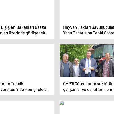
Dışişleri Bakanları Gazze
Hayvan Hakları Savunucular
anları üzerinde görüşecek
Yasa Tasarısına Tepki Göste
zurum Teknik
CHP’li Gürer, tarım sektörü
iversitesi’nde Hemşireler
çalışanlar ve esnafların pri
ftası programı düzenlendi
ödeme gün sayısının
düşürülmesi için kanun tekli
verdi