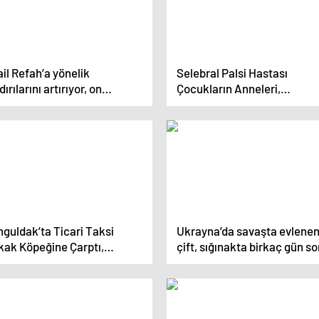
ail Refah’a yönelik
Selebral Palsi Hastası
dırılarını artırıyor, on
Çocukların Anneleri,
lerce kişiye daha tahliye
Çocuklarının Eğitimleri İçin
i verildi
Mesleklerinden Vazgeçiyor
guldak’ta Ticari Taksi
Ukrayna’da savaşta evlene
kak Köpeğine Çarptı,
çift, sığınakta birkaç gün s
ırseverler Yardıma Yetişti
dul kaldı