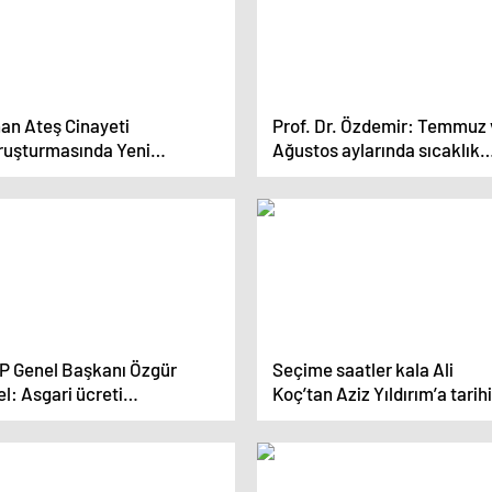
nan Ateş Cinayeti
Prof. Dr. Özdemir: Temmuz 
ruşturmasında Yeni
Ağustos aylarında sıcaklık
aylar Ortaya Çıktı
rekorları görebiliriz
P Genel Başkanı Özgür
Seçime saatler kala Ali
l: Asgari ücreti
Koç’tan Aziz Yıldırım’a tarihi
ncellememeyi
çağrı
şünmesinler