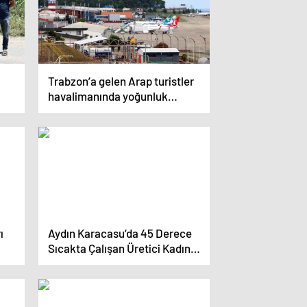
Trabzon’a gelen Arap turistler
havalimanında yoğunluk
oluşturuyor
ı
Aydın Karacasu’da 45 Derece
Sıcakta Çalışan Üretici Kadın:
Sıcaktan Değil Zamlardan
Yıldık