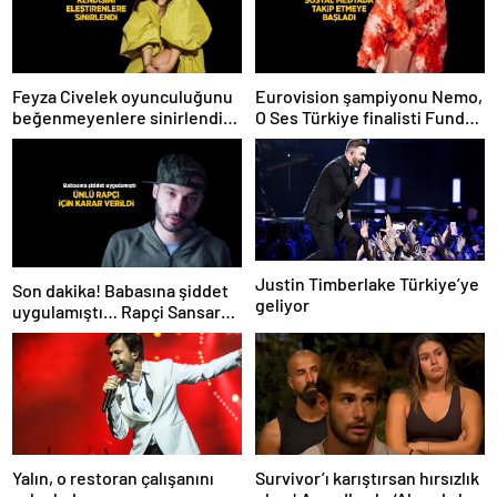
Feyza Civelek oyunculuğunu
Eurovision şampiyonu Nemo,
beğenmeyenlere sinirlendi!
O Ses Türkiye finalisti Funda
‘Çok biliyorsanız siz yapın’
Kayacık’ı Instagram’da takibe
aldı
Justin Timberlake Türkiye’ye
Son dakika! Babasına şiddet
geliyor
uygulamıştı… Rapçi Sansar
Salvo için karar verildi
Yalın, o restoran çalışanını
Survivor’ı karıştırsan hırsızlık