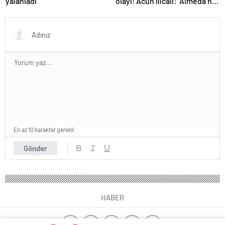
yalanladı
olayı! Acun Ilıcalı: ‘Almeda her
şeyi itiraf etti’
En az 10 karakter gerekli
Gönder
HABER