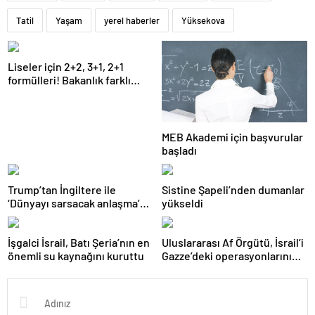
Tatil
Yaşam
yerel haberler
Yüksekova
Liseler için 2+2, 3+1, 2+1
formülleri! Bakanlık farklı
modeller üzerinde çalışıyor
MEB Akademi için başvurular
başladı
Trump’tan İngiltere ile
Sistine Şapeli’nden dumanlar
‘Dünyayı sarsacak anlaşma’
yükseldi
açıklaması
İşgalci İsrail, Batı Şeria’nın en
Uluslararası Af Örgütü, İsrail’i
önemli su kaynağını kuruttu
Gazze’deki operasyonlarını
genişletme kararını iptal
etmeye çağırdı