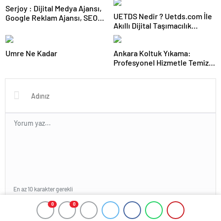
Serjoy : Dijital Medya Ajansı,
UETDS Nedir ? Uetds.com İle
Google Reklam Ajansı, SEO
Akıllı Dijital Taşımacılık
Ajansı ve Web Tasarım Ajansı
Yazılımı
Umre Ne Kadar
Ankara Koltuk Yıkama:
Profesyonel Hizmetle Temiz
ve Hijyenik Oturma Alanları
En az 10 karakter gerekli
0
0
Gönder