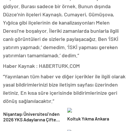
gidiyor. Burası sadece bir örnek. Bunun dışında
Düzce’nin ilçeleri Kaynaşlı, Cumayeri, Gümüşova,
Yığılca gibi ilçelerinin de kanalizasyonları Melen
Deresi’ne boşalıyor. İleriki zamanlarda bunlarla ilgili
canlı görüntüleri de sizlerle paylaşacağız. Ben ‘İSKİ
yatırım yapmadı.’ demedim. ‘İSKİ yapması gereken
yatırımları tamamlamadı.’ dedim.”
Haber Kaynak : HABERTURK.COM
“Yayınlanan tüm haber ve diğer içerikler ile ilgili olarak
yasal bildirimlerinizi bize iletişim sayfası üzerinden
iletiniz. En kısa süre içerisinde bildirimlerinize geri
dönüş sağlanılacaktır.”
Nişantaşı Üniversitesi’nden
Koltuk Yıkma Ankara
2026 YKS Adaylarına Çifte
Güvence: Sabit Ücret ve
Kesintisiz Burs