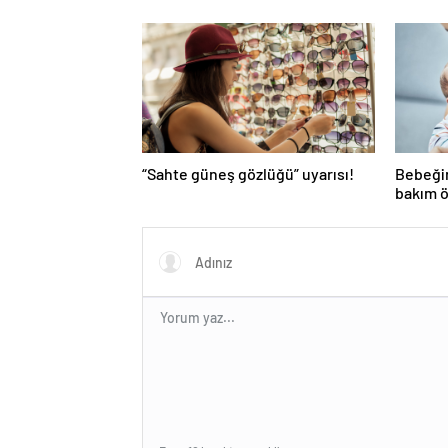
“Sahte güneş gözlüğü” uyarısı!
Bebeğini
bakım ö