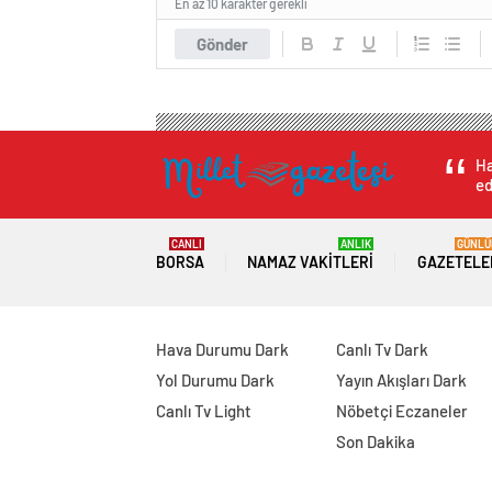
En az 10 karakter gerekli
Gönder
Ha
ed
CANLI
ANLIK
GÜNLÜ
BORSA
NAMAZ VAKITLERI
GAZETELE
Hava Durumu Dark
Canlı Tv Dark
Yol Durumu Dark
Yayın Akışları Dark
Canlı Tv Light
Nöbetçi Eczaneler
Son Dakika