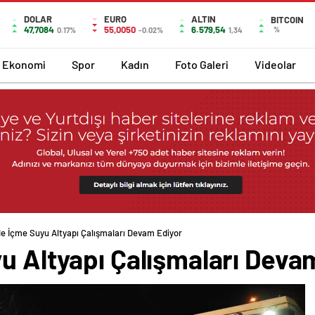
DOLAR
EURO
ALTIN
BITCOIN
47,7084
55,0050
6.579,54
%
0.17%
-0.02%
1,34
Ekonomi
Spor
Kadın
Foto Galeri
Videolar
de İçme Suyu Altyapı Çalışmaları Devam Ediyor
u Altyapı Çalışmaları Deva