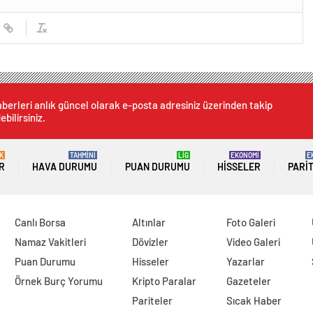
berleri anlık güncel olarak e-posta adresiniz üzerinden takip
ebilirsiniz.
K
TAHMİNİ
LİG
EKONOMİ
E
R
HAVA DURUMU
PUAN DURUMU
HISSELER
PARI
Canlı Borsa
Altınlar
Foto Galeri
Namaz Vakitleri
Dövizler
Video Galeri
Puan Durumu
Hisseler
Yazarlar
Örnek Burç Yorumu
Kripto Paralar
Gazeteler
Pariteler
Sıcak Haber