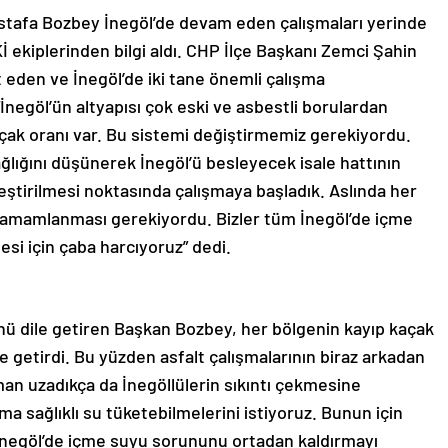
tafa Bozbey İnegöl’de devam eden çalışmaları yerinde
ekiplerinden bilgi aldı. CHP İlçe Başkanı Zemci Şahin
t eden ve İnegöl’de iki tane önemli çalışma
İnegöl’ün altyapısı çok eski ve asbestli borulardan
açak oranı var. Bu sistemi değiştirmemiz gerekiyordu.
ağlığını düşünerek İnegöl’ü besleyecek isale hattının
eştirilmesi noktasında çalışmaya başladık. Aslında her
e tamamlanması gerekiyordu. Bizler tüm İnegöl’de içme
esi için çaba harcıyoruz” dedi.
ü dile getiren Başkan Bozbey, her bölgenin kayıp kaçak
e getirdi. Bu yüzden asfalt çalışmalarının biraz arkadan
an uzadıkça da İnegöllülerin sıkıntı çekmesine
ma sağlıklı su tüketebilmelerini istiyoruz. Bunun için
e İnegöl’de içme suyu sorununu ortadan kaldırmayı