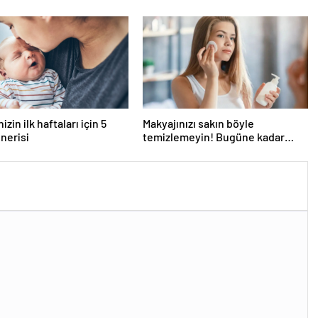
zin ilk haftaları için 5
Makyajınızı sakın böyle
nerisi
temizlemeyin! Bugüne kadar
doğru bilinen yanlış temizleme
yöntemi pahalıya mal oluyor