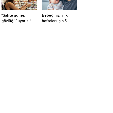
“Sahte güneş
Bebeğinizin ilk
gözlüğü” uyarısı!
haftaları için 5
bakım önerisi