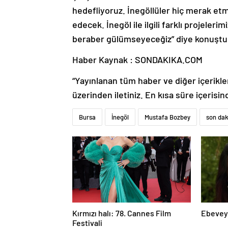
hedefliyoruz. İnegöllüler hiç merak etm
edecek. İnegöl ile ilgili farklı projeler
beraber gülümseyeceğiz” diye konuştu
Haber Kaynak : SONDAKIKA.COM
“Yayınlanan tüm haber ve diğer içerikler i
üzerinden iletiniz. En kısa süre içerisin
Bursa
İnegöl
Mustafa Bozbey
son dak
Kırmızı halı: 78. Cannes Film
Ebevey
Festivali