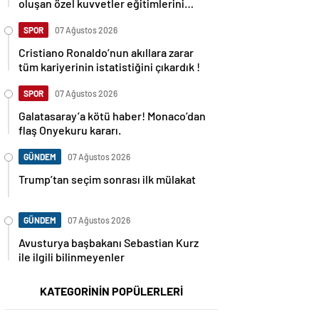
oluşan özel kuvvetler eğitimlerini
başlattı.
SPOR
07 Ağustos 2026
Cristiano Ronaldo’nun akıllara zarar
tüm kariyerinin istatistiğini çıkardık !
SPOR
07 Ağustos 2026
Galatasaray’a kötü haber! Monaco’dan
flaş Onyekuru kararı.
GÜNDEM
07 Ağustos 2026
Trump’tan seçim sonrası ilk mülakat
GÜNDEM
07 Ağustos 2026
Avusturya başbakanı Sebastian Kurz
ile ilgili bilinmeyenler
KATEGORİNİN POPÜLERLERİ