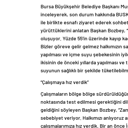
Bursa Büyükşehir Belediye Başkanı Mus
inceleyerek, son durum hakkında BUSKİ 
ile birlikte esnafı ziyaret ederek sohbe
yürüttüklerini anlatan Başkan Bozbey, “
oluşuyor. Yüzde 55’in üzerinde kayıp k
Bizler göreve gelir gelmez halkımızın s
yapılması ve içme suyu şebekesinin iyil
ikisinin de önceki yıllarda yapılması v
suyunun sağlıklı bir şekilde tüketilebilm
“Çalışmaya hız verdik”
Çalışmaların bölge bölge sürdürüldüğün
noktasında test edilmesi gerektiğini dil
geldiğini söyleyen Başkan Bozbey, “Zam
sebebiyet veriyor. Halkımızı anlıyoruz a
çalışmalarımıza hız verdik. Bir an önc