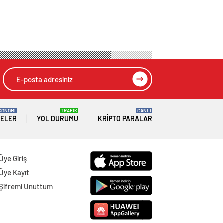
KONOMİ
TRAFİK
CANLI
TELER
YOL DURUMU
KRIPTO PARALAR
Üye Giriş
Üye Kayıt
Şifremi Unuttum