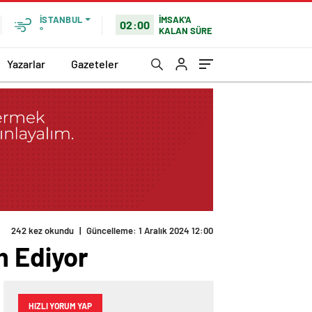
İMSAK'A
İSTANBUL
02:00
KALAN SÜRE
°
Yazarlar
Gazeteler
242 kez okundu
|
Güncelleme: 1 Aralık 2024 12:00
m Ediyor
HIZLI YORUM YAP