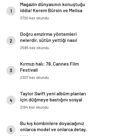
Magazin dünyasının konuştuğu
iddia! Kerem Bürsin ve Melisa
1
Sabancı ayrıldı
3720 kez okundu
Doğru emzirme yöntemleri
nelerdir, sütün yettiği nasıl
2
anlaşılır?
2595 kez okundu
Kırmızı halı: 78. Cannes Film
Festivali
3
2307 kez okundu
Taylor Swift yeni albüm planları
için düğmeye bastığını sosyal
4
medyadan duyurdu!
2194 kez okundu
Bu kış kombinlere doyacağınız
onlarca model ve onlarca detay.
5