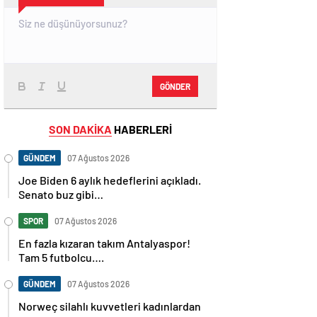
GÖNDER
SON DAKİKA
HABERLERİ
GÜNDEM
07 Ağustos 2026
Joe Biden 6 aylık hedeflerini açıkladı.
Senato buz gibi…
SPOR
07 Ağustos 2026
En fazla kızaran takım Antalyaspor!
Tam 5 futbolcu….
GÜNDEM
07 Ağustos 2026
Norweç silahlı kuvvetleri kadınlardan