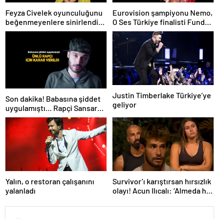
Feyza Civelek oyunculuğunu
Eurovision şampiyonu Nemo,
beğenmeyenlere sinirlendi!
O Ses Türkiye finalisti Funda
‘Çok biliyorsanız siz yapın’
Kayacık’ı Instagram’da takibe
aldı
Justin Timberlake Türkiye’ye
Son dakika! Babasına şiddet
geliyor
uygulamıştı… Rapçi Sansar
Salvo için karar verildi
Yalın, o restoran çalışanını
Survivor’ı karıştırsan hırsızlık
yalanladı
olayı! Acun Ilıcalı: ‘Almeda her
şeyi itiraf etti’