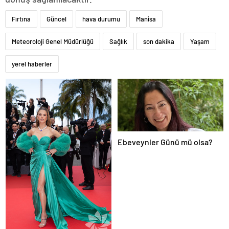
Fırtına
Güncel
hava durumu
Manisa
Meteoroloji Genel Müdürlüğü
Sağlık
son dakika
Yaşam
yerel haberler
Ebeveynler Günü mü olsa?