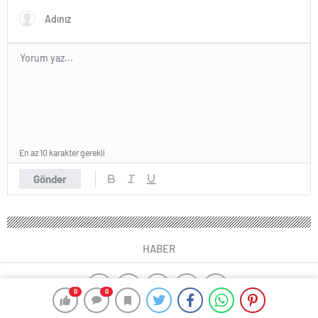
mal oluyor
En az 10 karakter gerekli
Gönder
HABER
0
0
yangın algılama sistemleri