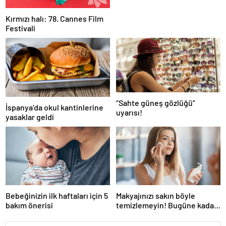
Kırmızı halı: 78. Cannes Film
Festivali
“Sahte güneş gözlüğü”
İspanya’da okul kantinlerine
uyarısı!
yasaklar geldi
Bebeğinizin ilk haftaları için 5
Makyajınızı sakın böyle
bakım önerisi
temizlemeyin! Bugüne kadar
doğru bilinen yanlış
temizleme yöntemi pahalıya