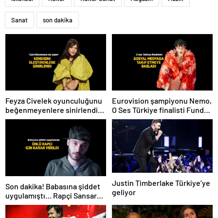
Sanat
son dakika
Feyza Civelek oyunculuğunu
Eurovision şampiyonu Nemo,
beğenmeyenlere sinirlendi!
O Ses Türkiye finalisti Funda
‘Çok biliyorsanız siz yapın’
Kayacık’ı Instagram’da takibe
aldı
Justin Timberlake Türkiye’ye
Son dakika! Babasına şiddet
geliyor
uygulamıştı… Rapçi Sansar
Salvo için karar verildi