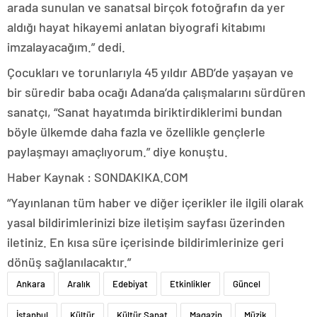
arada sunulan ve sanatsal birçok fotoğrafın da yer
aldığı hayat hikayemi anlatan biyografi kitabımı
imzalayacağım.” dedi.
Çocukları ve torunlarıyla 45 yıldır ABD’de yaşayan ve
bir süredir baba ocağı Adana’da çalışmalarını sürdüren
sanatçı, “Sanat hayatımda biriktirdiklerimi bundan
böyle ülkemde daha fazla ve özellikle gençlerle
paylaşmayı amaçlıyorum.” diye konuştu.
Haber Kaynak : SONDAKIKA.COM
“Yayınlanan tüm haber ve diğer içerikler ile ilgili olarak
yasal bildirimlerinizi bize iletişim sayfası üzerinden
iletiniz. En kısa süre içerisinde bildirimlerinize geri
dönüş sağlanılacaktır.”
Ankara
Aralık
Edebiyat
Etkinlikler
Güncel
İstanbul
Kültür
Kültür Sanat
Magazin
Müzik