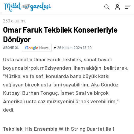
269 okunma
Omar Faruk Tekbilek Konserleriyle
Dönüyor
26 Kasım 2024 13:10
ABONE OL
News
Usta sanatçı Omar Faruk Tekbilek, sanat hayatı
boyunca birçok müzisyenden ilham aldığını belirterek,
“Müzikal ve felsefi konularda bana büyük katkı
sağlayan birçok usta ismi sayabilirim. Aka Gündüz
Kutbay, Burhan Tonguç, İsmet Sıral ve birçok
Amerikalı usta caz müzisyenini örnek verebilirim.”
dedi.
Tekbilek, His Ensemble With String Quartet ile 1