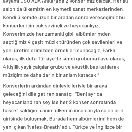
akşamı CSO ADA Ankara’da 2 konserimiz olacak. Her iki
salon da ülkemizin en kıymetli sanat merkezlerinden.
Kendi ülkemde uzun bir aradan sonra vereceğimiz bu
konserler için çok sevinçli ve heyecanlıyız.
Konserimizde her zamanki gibi, albümlerimden
seçtiğimiz 4 çeşit müzik türünden çok sevilenleri ve
yeni üretimlerimizden örnekleri sunacağız. Farklı
olarak, ilk defa Türkiye’de kendi grubuma ilave olarak,
4 kişilik yaylı çalgılar grubu ve akustik bas katılarak
müziğimize daha derin bir anlam katacak.”
Konserlerin ardından dinleyicileriyle bir araya
geleceğini dile getiren sanatçı, “Beni ayrıca
heyecanlandıran şey ise her 2 konser sonrasında
hasret kaldığım canım ülkemin insanlarıyla salonların
girişinde buluşmak. Burada hem albümlerimi hem de
yeni çıkan ‘Nefes-Breath’ adlı, Türkçe ve İngilizce bir