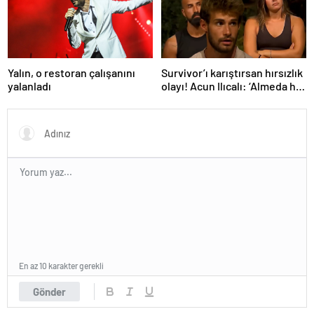
Yalın, o restoran çalışanını
Survivor’ı karıştırsan hırsızlık
yalanladı
olayı! Acun Ilıcalı: ‘Almeda her
şeyi itiraf etti’
En az 10 karakter gerekli
Gönder