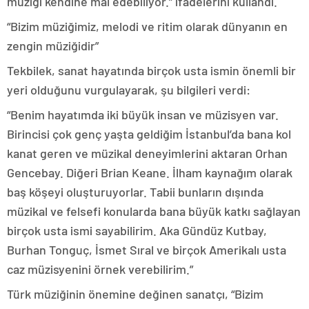
müziği kendine mal edebiliyor.” ifadelerini kullandı.
“Bizim müziğimiz, melodi ve ritim olarak dünyanın en
zengin müziğidir”
Tekbilek, sanat hayatında birçok usta ismin önemli bir
yeri olduğunu vurgulayarak, şu bilgileri verdi:
“Benim hayatımda iki büyük insan ve müzisyen var.
Birincisi çok genç yaşta geldiğim İstanbul’da bana kol
kanat geren ve müzikal deneyimlerini aktaran Orhan
Gencebay. Diğeri Brian Keane. İlham kaynağım olarak
baş köşeyi oluşturuyorlar. Tabii bunların dışında
müzikal ve felsefi konularda bana büyük katkı sağlayan
birçok usta ismi sayabilirim. Aka Gündüz Kutbay,
Burhan Tonguç, İsmet Sıral ve birçok Amerikalı usta
caz müzisyenini örnek verebilirim.”
Türk müziğinin önemine değinen sanatçı, “Bizim