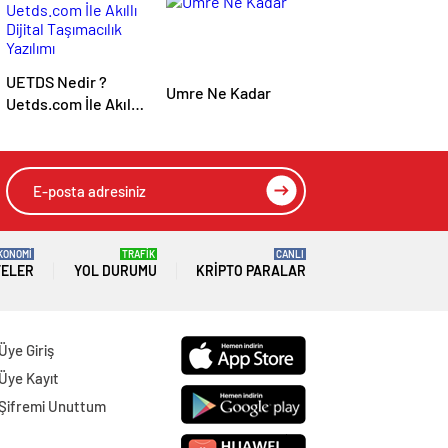
UETDS Nedir ?
Umre Ne Kadar
Uetds.com İle Akıllı
Dijital Taşımacılık
Yazılımı
KONOMİ
TRAFİK
CANLI
TELER
YOL DURUMU
KRIPTO PARALAR
Üye Giriş
Üye Kayıt
Şifremi Unuttum