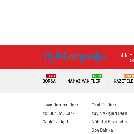
Ha
ed
CANLI
ANLIK
GÜNLÜ
BORSA
NAMAZ VAKITLERI
GAZETELE
Hava Durumu Dark
Canlı Tv Dark
Yol Durumu Dark
Yayın Akışları Dark
Canlı Tv Light
Nöbetçi Eczaneler
Son Dakika