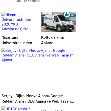
3050 kez okundu
Nişantaşı
Koltuk Yıkma
Üniversitesi’nden
Ankara
2026 YKS
Adaylarına Çifte
Güvence: Sabit
Ücret ve Kesintisiz
Burs
Serjoy : Dijital Medya Ajansı, Google
Reklam Ajansı, SEO Ajansı ve Web Tasarım
Ajansı