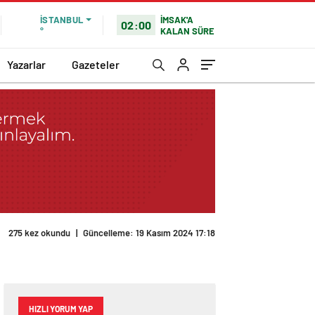
İMSAK'A
İSTANBUL
02:00
KALAN SÜRE
°
Yazarlar
Gazeteler
275 kez okundu
|
Güncelleme: 19 Kasım 2024 17:18
HIZLI YORUM YAP