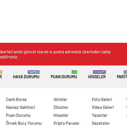
berleri anlık güncel olarak e-posta adresiniz üzerinden takip
ebilirsiniz.
K
TAHMİNİ
LİG
EKONOMİ
E
R
HAVA DURUMU
PUAN DURUMU
HISSELER
PARI
Canlı Borsa
Altınlar
Foto Galeri
Namaz Vakitleri
Dövizler
Video Galeri
Puan Durumu
Hisseler
Yazarlar
Örnek Burç Yorumu
Kripto Paralar
Gazeteler