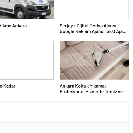
Yıkma Ankara
Serjoy : Dijital Medya Ajansı,
Google Reklam Ajansı, SEO Ajansı
ve Web Tasarım Ajansı
e Kadar
Ankara Koltuk Yıkama:
Profesyonel Hizmetle Temiz ve
Hijyenik Oturma Alanları