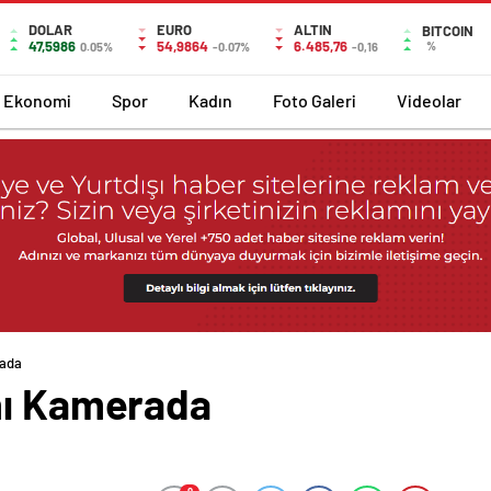
DOLAR
EURO
ALTIN
BITCOIN
47,5986
54,9864
6.485,76
%
0.05%
-0.07%
-0,16
Ekonomi
Spor
Kadın
Foto Galeri
Videolar
rada
nı Kamerada