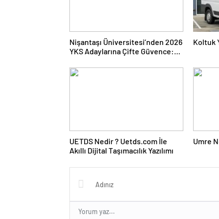
Nişantaşı Üniversitesi’nden 2026
Koltuk 
YKS Adaylarına Çifte Güvence:
Sabit Ücret ve Kesintisiz Burs
UETDS Nedir ? Uetds.com İle
Umre N
Akıllı Dijital Taşımacılık Yazılımı