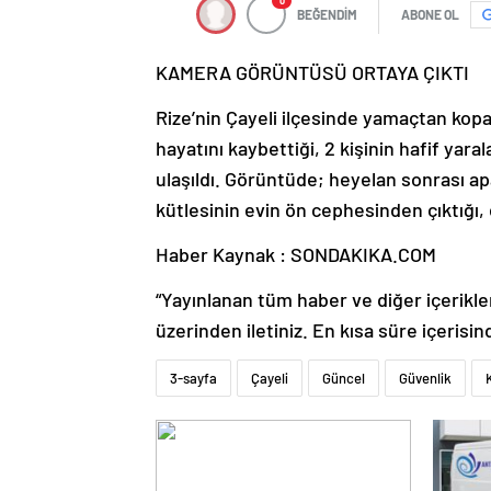
0
BEĞENDİM
ABONE OL
KAMERA GÖRÜNTÜSÜ ORTAYA ÇIKTI
Rize’nin Çayeli ilçesinde yamaçtan kopa
hayatını kaybettiği, 2 kişinin hafif ya
ulaşıldı. Görüntüde; heyelan sonrası 
kütlesinin evin ön cephesinden çıktığı, 
Haber Kaynak : SONDAKIKA.COM
“Yayınlanan tüm haber ve diğer içerikler i
üzerinden iletiniz. En kısa süre içerisin
3-sayfa
Çayeli
Güncel
Güvenlik