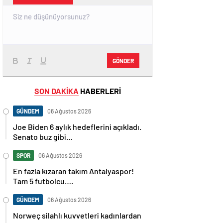
GÖNDER
SON DAKİKA
HABERLERİ
GÜNDEM
06 Ağustos 2026
Joe Biden 6 aylık hedeflerini açıkladı.
Senato buz gibi…
SPOR
06 Ağustos 2026
En fazla kızaran takım Antalyaspor!
Tam 5 futbolcu….
GÜNDEM
06 Ağustos 2026
Norweç silahlı kuvvetleri kadınlardan