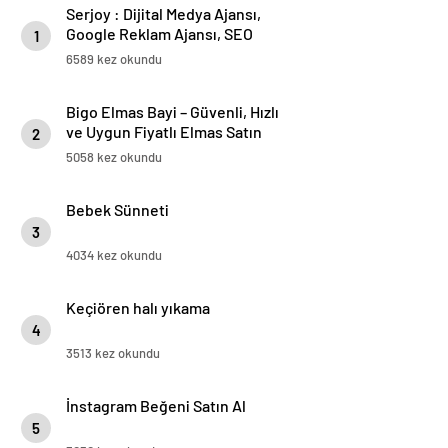
Serjoy : Dijital Medya Ajansı,
Google Reklam Ajansı, SEO
1
Ajansı ve Web Tasarım Ajansı
6589 kez okundu
Bigo Elmas Bayi – Güvenli, Hızlı
ve Uygun Fiyatlı Elmas Satın
2
Almanın Yeni Adresi
5058 kez okundu
Bebek Sünneti
3
4034 kez okundu
Keçiören halı yıkama
4
3513 kez okundu
İnstagram Beğeni Satın Al
5