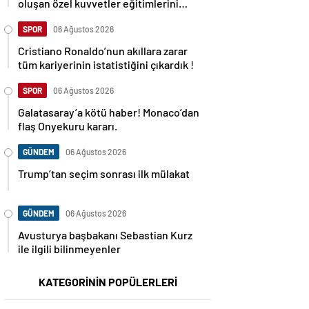
oluşan özel kuvvetler eğitimlerini
başlattı.
SPOR
06 Ağustos 2026
Cristiano Ronaldo’nun akıllara zarar
tüm kariyerinin istatistiğini çıkardık !
SPOR
06 Ağustos 2026
Galatasaray’a kötü haber! Monaco’dan
flaş Onyekuru kararı.
GÜNDEM
06 Ağustos 2026
Trump’tan seçim sonrası ilk mülakat
GÜNDEM
06 Ağustos 2026
Avusturya başbakanı Sebastian Kurz
ile ilgili bilinmeyenler
KATEGORİNİN POPÜLERLERİ