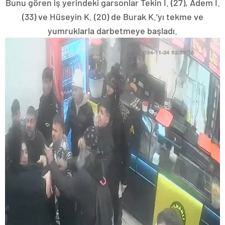
Bunu gören iş yerindeki garsonlar Tekin İ. (27), Adem İ.
(33) ve Hüseyin K. (20) de Burak K.’yı tekme ve
yumruklarla darbetmeye başladı.