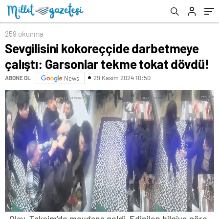
259 okunma
Sevgilisini kokoreççide darbetmeye
çalıştı: Garsonlar tekme tokat dövdü!
29 Kasım 2024 10:50
ABONE OL
News
Olay, Taksim’de meydana geldi. Edinilen bilgiye göre,