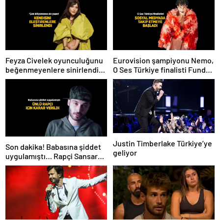
Feyza Civelek oyunculuğunu
Eurovision şampiyonu Nemo,
beğenmeyenlere sinirlendi!
O Ses Türkiye finalisti Funda
‘Çok biliyorsanız siz yapın’
Kayacık’ı Instagram’da takibe
aldı
Justin Timberlake Türkiye’ye
Son dakika! Babasına şiddet
geliyor
uygulamıştı… Rapçi Sansar
Salvo için karar verildi