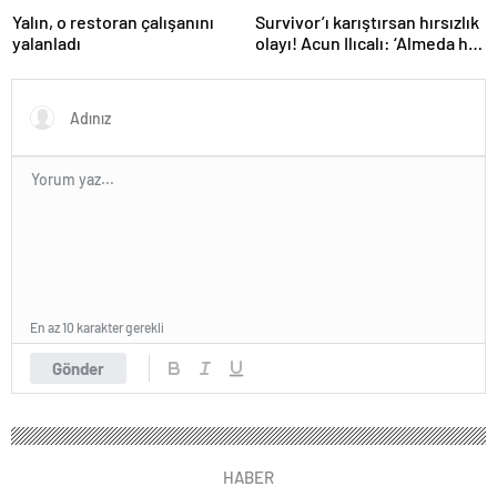
Yalın, o restoran çalışanını
Survivor’ı karıştırsan hırsızlık
yalanladı
olayı! Acun Ilıcalı: ‘Almeda her
şeyi itiraf etti’
En az 10 karakter gerekli
Gönder
HABER