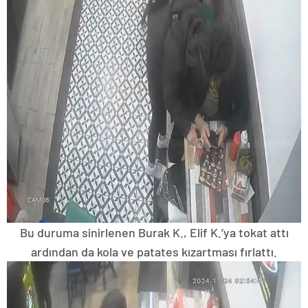
Bu duruma sinirlenen Burak K., Elif K.’ya tokat attı
ardından da kola ve patates kızartması fırlattı.