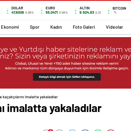
DOLAR
EURO
ALTIN
BITCOIN
47,6006
55,0471
6.504,63
%
0.06%
0.06%
0,13
Ekonomi
Spor
Kadın
Foto Galeri
Videolar
a kaçakçılarını imalatta yakaladılar
ı imalatta yakaladılar