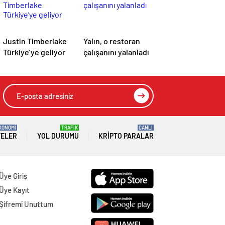
Justin Timberlake
Yalın, o restoran
Türkiye’ye geliyor
çalışanını yalanladı
KONOMİ
TRAFİK
CANLI
TELER
YOL DURUMU
KRIPTO PARALAR
Üye Giriş
Üye Kayıt
Şifremi Unuttum