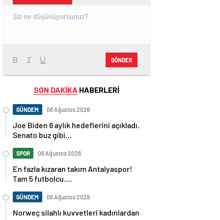
GÖNDER
SON DAKİKA
HABERLERİ
GÜNDEM
06 Ağustos 2026
Joe Biden 6 aylık hedeflerini açıkladı.
Senato buz gibi…
SPOR
06 Ağustos 2026
En fazla kızaran takım Antalyaspor!
Tam 5 futbolcu….
GÜNDEM
06 Ağustos 2026
Norweç silahlı kuvvetleri kadınlardan