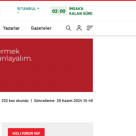
İMSAK'A
İSTANBUL
02:00
KALAN SÜRE
°
Yazarlar
Gazeteler
232 kez okundu
|
Güncelleme: 29 Kasım 2024 10:49
HIZLI YORUM YAP