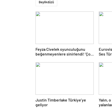
Beylikdüzü
Feyza Civelek oyunculuğunu
Eurovi
beğenmeyenlere sinirlendi! ‘Çok
Ses Tür
biliyorsanız siz yapın’
Kayacık
Justin Timberlake Türkiye’ye
Yalın, o
geliyor
yalanla