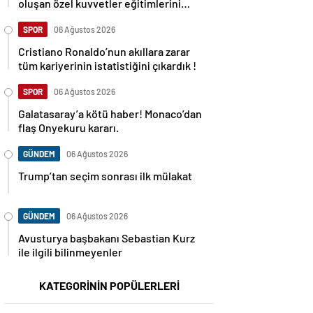
oluşan özel kuvvetler eğitimlerini
başlattı.
SPOR
06 Ağustos 2026
Cristiano Ronaldo’nun akıllara zarar
tüm kariyerinin istatistiğini çıkardık !
SPOR
06 Ağustos 2026
Galatasaray’a kötü haber! Monaco’dan
flaş Onyekuru kararı.
GÜNDEM
06 Ağustos 2026
Trump’tan seçim sonrası ilk mülakat
GÜNDEM
06 Ağustos 2026
Avusturya başbakanı Sebastian Kurz
ile ilgili bilinmeyenler
KATEGORİNİN POPÜLERLERİ