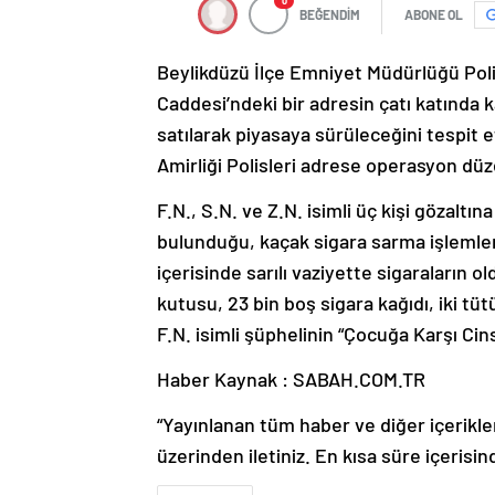
0
BEĞENDİM
ABONE OL
Beylikdüzü İlçe Emniyet Müdürlüğü Polis
Caddesi’ndeki bir adresin çatı katında k
satılarak piyasaya sürüleceğini tespit 
Amirliği Polisleri adrese operasyon düz
F.N., S.N. ve Z.N. isimli üç kişi gözaltı
bulunduğu, kaçak sigara sarma işlemler
içerisinde sarılı vaziyette sigaraların 
kutusu, 23 bin boş sigara kağıdı, iki tü
F.N. isimli şüphelinin “Çocuğa Karşı Cin
Haber Kaynak : SABAH.COM.TR
“Yayınlanan tüm haber ve diğer içerikler i
üzerinden iletiniz. En kısa süre içerisin