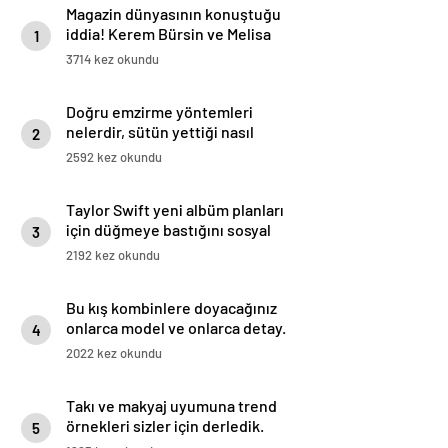
Magazin dünyasının konuştuğu
iddia! Kerem Bürsin ve Melisa
1
Sabancı ayrıldı
3714 kez okundu
Doğru emzirme yöntemleri
nelerdir, sütün yettiği nasıl
2
anlaşılır?
2592 kez okundu
Taylor Swift yeni albüm planları
için düğmeye bastığını sosyal
3
medyadan duyurdu!
2192 kez okundu
Bu kış kombinlere doyacağınız
onlarca model ve onlarca detay.
4
2022 kez okundu
Takı ve makyaj uyumuna trend
örnekleri sizler için derledik.
5