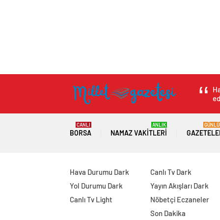
Ha
ed
CANLI
ANLIK
GÜNLÜ
BORSA
NAMAZ VAKITLERI
GAZETELE
Hava Durumu Dark
Canlı Tv Dark
Yol Durumu Dark
Yayın Akışları Dark
Canlı Tv Light
Nöbetçi Eczaneler
Son Dakika