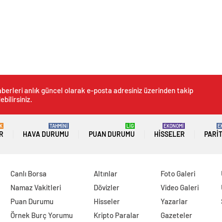
berleri anlık güncel olarak e-posta adresiniz üzerinden takip
ebilirsiniz.
K
TAHMİNİ
LİG
EKONOMİ
E
R
HAVA DURUMU
PUAN DURUMU
HISSELER
PARI
Canlı Borsa
Altınlar
Foto Galeri
Namaz Vakitleri
Dövizler
Video Galeri
Puan Durumu
Hisseler
Yazarlar
Örnek Burç Yorumu
Kripto Paralar
Gazeteler