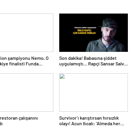
sion şampiyonu Nemo, O
Son dakika! Babasına şiddet
kiye finalisti Funda
uygulamıştı… Rapçi Sansar Salvo
’ı Instagram’da takibe aldı
için karar verildi
 restoran çalışanını
Survivor’ı karıştırsan hırsızlık
dı
olayı! Acun Ilıcalı: ‘Almeda her
şeyi itiraf etti’