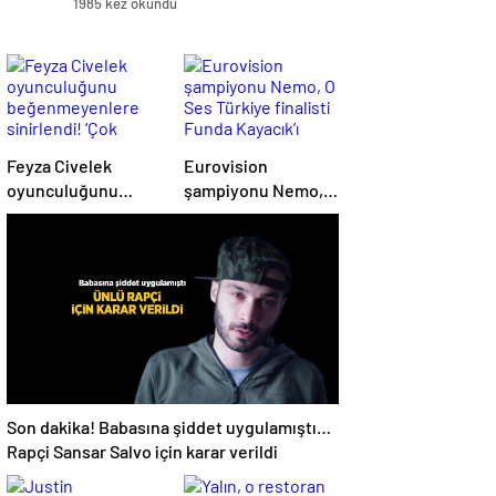
1985 kez okundu
Feyza Civelek
Eurovision
oyunculuğunu
şampiyonu Nemo, O
beğenmeyenlere
Ses Türkiye finalisti
sinirlendi! ‘Çok
Funda Kayacık’ı
biliyorsanız siz
Instagram’da takibe
yapın’
aldı
Son dakika! Babasına şiddet uygulamıştı…
Rapçi Sansar Salvo için karar verildi