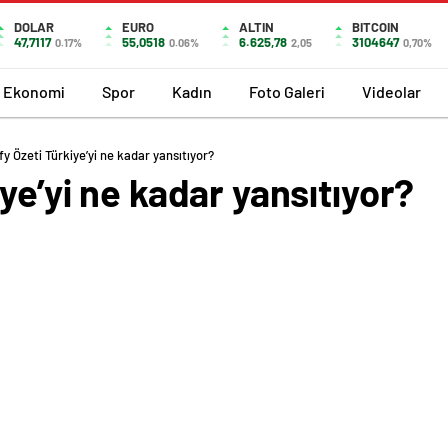
DOLAR
EURO
ALTIN
BITCOIN
47,7117
55,0518
6.625,78
3104647
0.17%
0.06%
2,05
0,70%
Ekonomi
Spor
Kadın
Foto Galeri
Videolar
fy Özeti Türkiye’yi ne kadar yansıtıyor?
ye’yi ne kadar yansıtıyor?