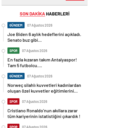
SON DAKİKA
HABERLERİ
GÜNDEM
07 Ağustos 2026
Joe Biden 6 aylık hedeflerini açıkladı.
Senato buz gibi…
SPOR
07 Ağustos 2026
En fazla kızaran takım Antalyaspor!
Tam 5 futbolcu….
GÜNDEM
07 Ağustos 2026
Norweç silahlı kuvvetleri kadınlardan
oluşan özel kuvvetler eğitimlerini
başlattı.
SPOR
07 Ağustos 2026
Cristiano Ronaldo’nun akıllara zarar
tüm kariyerinin istatistiğini çıkardık !
SPOR
07 Ağustos 2026