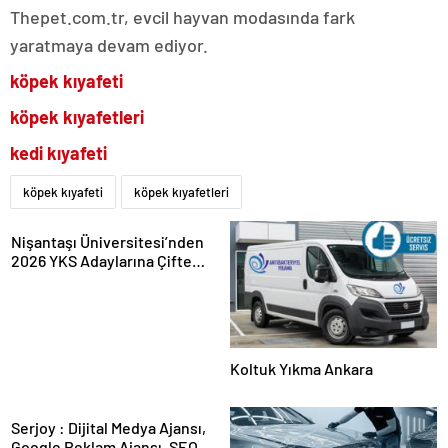
Thepet.com.tr, evcil hayvan modasında fark
yaratmaya devam ediyor.
köpek kıyafeti
köpek kıyafetleri
kedi kıyafeti
köpek kıyafeti
köpek kıyafetleri
Nişantaşı Üniversitesi’nden
2026 YKS Adaylarına Çifte
Güvence: Sabit Ücret ve
Kesintisiz Burs
Koltuk Yıkma Ankara
Serjoy : Dijital Medya Ajansı,
Google Reklam Ajansı, SEO