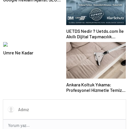
Ajansı ve Web Tasarım Ajansı
UETDS Nedir ? Uetds.com İle
Akıllı Dijital Taşımacılık
Yazılımı
Umre Ne Kadar
Ankara Koltuk Yıkama:
Profesyonel Hizmetle Temiz
ve Hijyenik Oturma Alanları