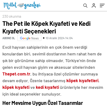
230 okunma
The Pet ile Köpek Kıyafeti ve Kedi
Kıyafeti Seçenekleri
10 Aralık 2024 14:04
ABONE OL
News
Evcil hayvan sahiplerinin en çok önem verdiği
konulardan biri, sevimli dostlarının hem rahat hem de
şık bir görünüme sahip olmasıdır. Türkiye'nin önde
gelen evcil hayvan giyim ve aksesuar sitelerinden
Thepet.com.tr
, bu ihtiyaca özel çözümler sunmaya
devam ediyor. Özenle tasarlanmış
köpek kıyafetleri
,
köpek kıyafeti
ve
kedi kıyafeti
ürünleriyle her mevsim
için ideal seçenekler sunuluyor.
Her Mevsime Uygun Özel Tasarımlar