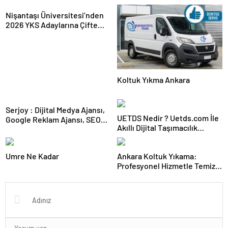
Nişantaşı Üniversitesi’nden
2026 YKS Adaylarına Çifte
Güvence: Sabit Ücret ve
Kesintisiz Burs
Koltuk Yıkma Ankara
Serjoy : Dijital Medya Ajansı,
UETDS Nedir ? Uetds.com İle
Google Reklam Ajansı, SEO
Akıllı Dijital Taşımacılık
Ajansı ve Web Tasarım Ajansı
Yazılımı
Umre Ne Kadar
Ankara Koltuk Yıkama:
Profesyonel Hizmetle Temiz
ve Hijyenik Oturma Alanları