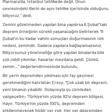
Marmara’da, İstanbul tehlikede değil. Onun
çevresindeki illerin de aynı tehlike içerisinde olduğunu
biliyoruz.” dedi.
Zemini gözetmeden yapılan bina yapılırsa 6 Şubat’taki
deprem örneğinin sürekli yaşanacağını belirterek “6
Şubat’ın bu kadar vahim sonuçları doğurmasının tek
nedeni, zemindir. Sadece yapılara bağlayamazsınız.
Biliyorsunuz yönetmeliğe göre yapılan binalarda bile
çok ciddi yıkımlar, hasarlar meydana geldi. Çünkü,
zemin…” değerlendirmesinde bulundu.
Bir yerin depremden yıkılması için fay geçmesi
gerekmediğini hatırlatan Ersoy, “Çok uzak bir deprem,
yeni binanızı yıkabilir. Dolayısıyla şu cümleden
vazgeçelim; ‘Türkiye’nin yüzde 92’si deprem bölgesi.
Hayır, Türkiye’nin yüzde 100’ü, depremden
etkilenmeyecek hiçbir yer yok. Her yer depremden