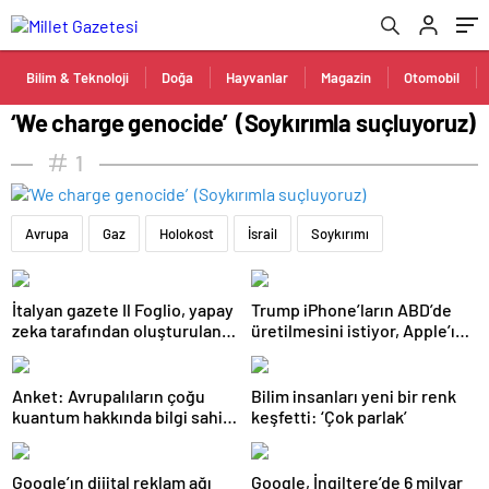
Bilim & Teknoloji
Doğa
Hayvanlar
Magazin
Otomobil
‘We charge genocide’ (Soykırımla suçluyoruz)
1
Avrupa
Gaz
Holokost
İsrail
Soykırımı
İtalyan gazete Il Foglio, yapay
Trump iPhone’ların ABD’de
zeka tarafından oluşturulan
üretilmesini istiyor, Apple’ın
ilk baskısını yayınladı
ise Çin’i terk etmesi pek olası
değil
Anket: Avrupalıların çoğu
Bilim insanları yeni bir renk
kuantum hakkında bilgi sahibi
keşfetti: ‘Çok parlak’
ancak tam olarak ne
olduğunu bilmiyor
Google’ın dijital reklam ağı
Google, İngiltere’de 6 milyar