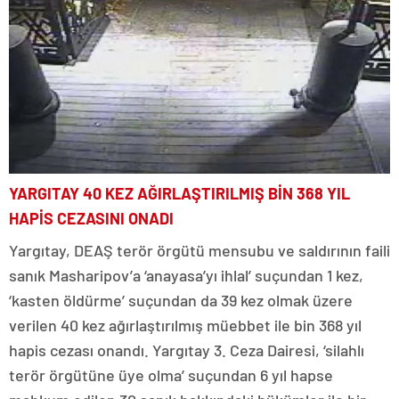
YARGITAY 40 KEZ AĞIRLAŞTIRILMIŞ BİN 368 YIL
HAPİS CEZASINI ONADI
Yargıtay, DEAŞ terör örgütü mensubu ve saldırının faili
sanık Masharipov’a ‘anayasa’yı ihlal’ suçundan 1 kez,
‘kasten öldürme’ suçundan da 39 kez olmak üzere
verilen 40 kez ağırlaştırılmış müebbet ile bin 368 yıl
hapis cezası onandı. Yargıtay 3. Ceza Dairesi, ‘silahlı
terör örgütüne üye olma’ suçundan 6 yıl hapse