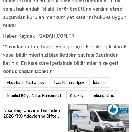
mahkum edilen 30 sanık hakkındaki hükümler ile bir
sanık hakkındaki ‘silahlı terör örgütüne yardım etme’
suçundan kurulan mahkumiyet kararını hukuka uygun
buldu.
Haber Kaynak : SABAH.COM.TR
“Yayınlanan tüm haber ve diğer içerikler ile ilgili olarak
yasal bildirimlerinizi bize iletişim sayfası üzerinden
iletiniz. En kısa süre içerisinde bildirimlerinize geri
dönüş sağlanılacaktır.”
Abdulkadir Masharipov
İlyas Mamaşaripov
İstanbul
İstanbul Bölge Adliye Mahkemesi
Ortaköy
reina saldırısı
Nişantaşı Üniversitesi’nden
2026 YKS Adaylarına Çifte
Güvence: Sabit Ücret ve
Kesintisiz Burs