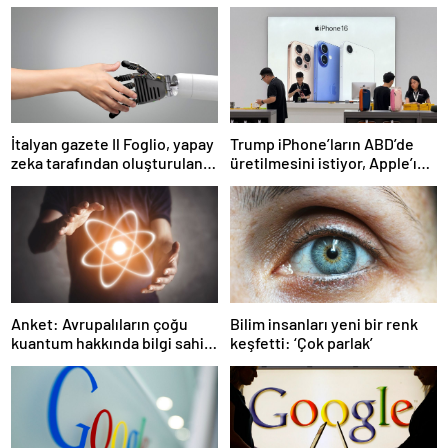
İtalyan gazete Il Foglio, yapay
Trump iPhone’ların ABD’de
zeka tarafından oluşturulan
üretilmesini istiyor, Apple’ın
ilk baskısını yayınladı
ise Çin’i terk etmesi pek olası
değil
Anket: Avrupalıların çoğu
Bilim insanları yeni bir renk
kuantum hakkında bilgi sahibi
keşfetti: ‘Çok parlak’
ancak tam olarak ne
olduğunu bilmiyor