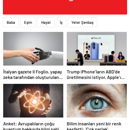
Baba
Eşim
Hayat
İş
Yeter Şenbaş
İtalyan gazete Il Foglio, yapay
Trump iPhone’ların ABD’de
zeka tarafından oluşturulan
üretilmesini istiyor, Apple’ın
ilk baskısını yayınladı
ise Çin’i terk etmesi pek olası
değil
Anket: Avrupalıların çoğu
Bilim insanları yeni bir renk
kuantum hakkında bilgi sahibi
keşfetti: ‘Çok parlak’