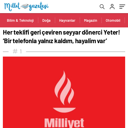
var’
Bilim & Teknoloji
Doğa
Hayvanlar
Magazin
Otomobil
Her teklifi geri çeviren seyyar dönerci Yeter!
‘Bir telefonla yalnız kaldım, hayalim var’
1