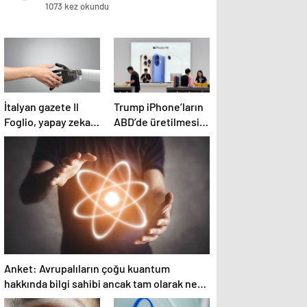
1073 kez okundu
İtalyan gazete Il
Trump iPhone’ların
Foglio, yapay zeka
ABD’de üretilmesini
tarafından
istiyor, Apple’ın ise
oluşturulan ilk
Çin’i terk etmesi
baskısını yayınladı
pek olası değil
Anket: Avrupalıların çoğu kuantum
hakkında bilgi sahibi ancak tam olarak ne
olduğunu bilmiyor