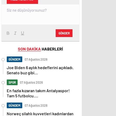
GÖNDER
SON DAKİKA
HABERLERİ
GÜNDEM
07 Ağustos 2026
Joe Biden 6 aylık hedeflerini açıkladı.
Senato buz gibi…
SPOR
07 Ağustos 2026
En fazla kızaran takım Antalyaspor!
Tam 5 futbolcu….
GÜNDEM
07 Ağustos 2026
Norweç silahlı kuvvetleri kadınlardan