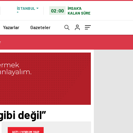
İMSAK'A
İSTANBUL
02:00
KALAN SÜRE
°
Yazarlar
Gazeteler
r
ibi değil”
HIZLI YORUM YAP