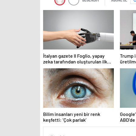
BEĞENDİM
ABONE OL
İtalyan gazete Il Foglio, yapay
Trump i
zeka tarafından oluşturulan ilk
üretilme
baskısını yayınladı
Çin’i te
Bilim insanları yeni bir renk
Google’ı
keşfetti: ‘Çok parlak’
ABD’de ‘