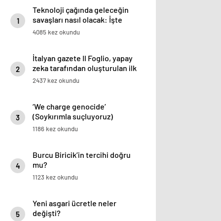
Teknoloji çağında geleceğin
savaşları nasıl olacak: İşte
1
kullanılacak teknolojiler
4085 kez okundu
İtalyan gazete Il Foglio, yapay
zeka tarafından oluşturulan ilk
2
baskısını yayınladı
2437 kez okundu
‘We charge genocide’
(Soykırımla suçluyoruz)
3
1186 kez okundu
Burcu Biricik’in tercihi doğru
mu?
4
1123 kez okundu
Yeni asgari ücretle neler
değişti?
5