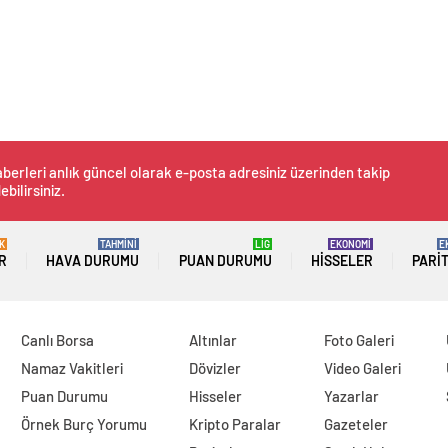
berleri anlık güncel olarak e-posta adresiniz üzerinden takip
ebilirsiniz.
K
TAHMİNİ
LİG
EKONOMİ
E
R
HAVA DURUMU
PUAN DURUMU
HISSELER
PARI
Canlı Borsa
Altınlar
Foto Galeri
Namaz Vakitleri
Dövizler
Video Galeri
Puan Durumu
Hisseler
Yazarlar
Örnek Burç Yorumu
Kripto Paralar
Gazeteler