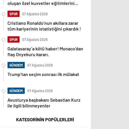
oluşan özel kuvvetler eğitimlerini
başlattı.
SPOR
07 Ağustos 2026
Cristiano Ronaldo’nun akıllara zarar
tüm kariyerinin istatistiğini çıkardık !
SPOR
07 Ağustos 2026
Galatasaray’a kötü haber! Monaco’dan
flaş Onyekuru kararı.
GÜNDEM
07 Ağustos 2026
Trump’tan seçim sonrası ilk mülakat
GÜNDEM
07 Ağustos 2026
Avusturya başbakanı Sebastian Kurz
ile ilgili bilinmeyenler
KATEGORİNİN POPÜLERLERİ