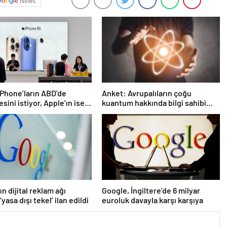
News
Phone’ların ABD’de
Anket: Avrupalıların çoğu
sini istiyor, Apple’ın ise
kuantum hakkında bilgi sahibi
rk etmesi pek olası değil
ancak tam olarak ne olduğunu
bilmiyor
n dijital reklam ağı
Google, İngiltere’de 6 milyar
yasa dışı tekel’ ilan edildi
euroluk davayla karşı karşıya