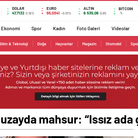
DOLAR
EURO
ALTIN
BITCOIN
47,7132
55,0341
6.535,06
%
0.16%
-0.01%
0,65
Ekonomi
Spor
Kadın
Foto Galeri
Videolar
Bilim & Teknoloji
Doğa
Hayvanlar
Magazin
Otomobil
Spo
uzayda mahsur: “Issız ada g