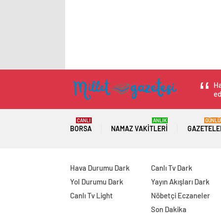
Ha
ed
CANLI
ANLIK
GÜNLÜ
BORSA
NAMAZ VAKITLERI
GAZETELE
Hava Durumu Dark
Canlı Tv Dark
Yol Durumu Dark
Yayın Akışları Dark
Canlı Tv Light
Nöbetçi Eczaneler
Son Dakika