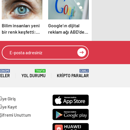
Bilim insanları yeni
Google’ın dijital
bir renk keşfetti:
reklam ağı ABD’de
‘Çok parlak’
‘yasa dışı tekel’ ilan
edildi
KONOMİ
TRAFİK
CANLI
TELER
YOL DURUMU
KRIPTO PARALAR
Üye Giriş
Üye Kayıt
Şifremi Unuttum